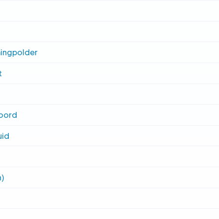
ingpolder
t
oord
uid
)