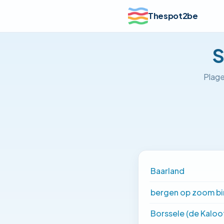
Thespot2be
S
Plage
Baarland
bergen op zoom b
Borssele (de Kaloo