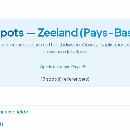
pots — Zeeland (Pays-Ba
s referencees dans cette subdivision. Ouvrez l'application po
previsions detaillees.
Spots par pays
·
Pays-Bas
19 spot(s) reference(s)
innenschelde
t)