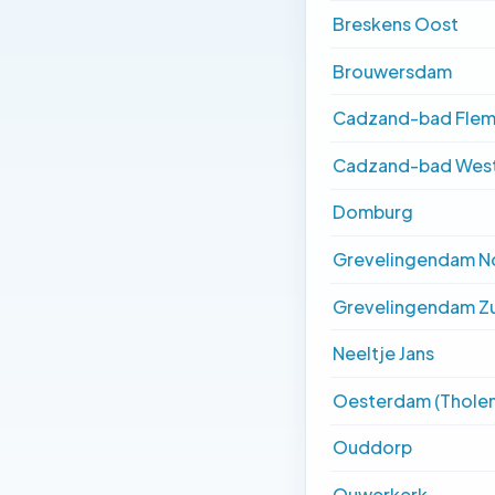
Breskens Oost
Brouwersdam
Cadzand-bad Flem
Cadzand-bad Wes
Domburg
Grevelingendam N
Grevelingendam Z
Neeltje Jans
Oesterdam (Tholen
Ouddorp
Ouwerkerk