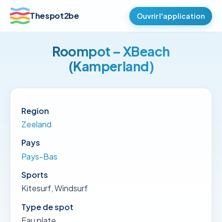
Thespot2be
Ouvrir l'application
Roompot – XBeach
(Kamperland)
Region
Zeeland
Pays
Pays-Bas
Sports
Kitesurf, Windsurf
Type de spot
Eau plate