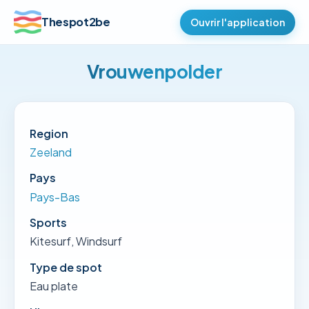
Thespot2be
Ouvrir l'application
Vrouwenpolder
Region
Zeeland
Pays
Pays-Bas
Sports
Kitesurf, Windsurf
Type de spot
Eau plate