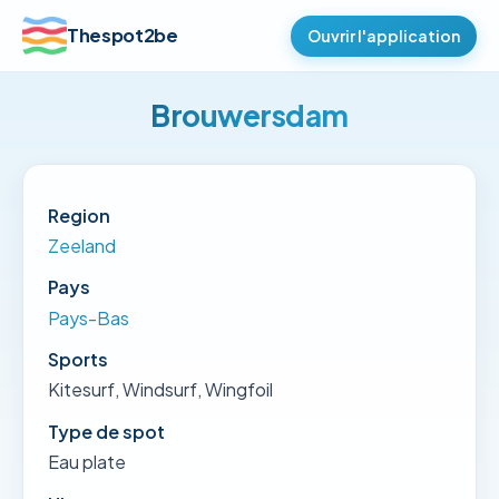
Thespot2be
Ouvrir l'application
Brouwersdam
Region
Zeeland
Pays
Pays-Bas
Sports
Kitesurf, Windsurf, Wingfoil
Type de spot
Eau plate