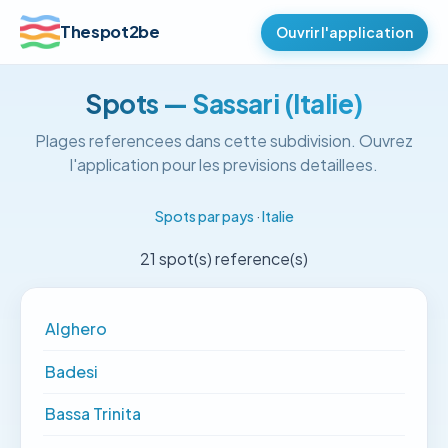
Thespot2be
Ouvrir l'application
Spots — Sassari (Italie)
Plages referencees dans cette subdivision. Ouvrez
l'application pour les previsions detaillees.
Spots par pays
·
Italie
21 spot(s) reference(s)
Alghero
Badesi
Bassa Trinita