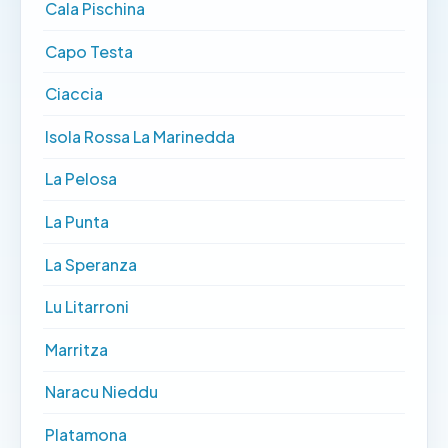
Cala Pischina
Capo Testa
Ciaccia
Isola Rossa La Marinedda
La Pelosa
La Punta
La Speranza
Lu Litarroni
Marritza
Naracu Nieddu
Platamona