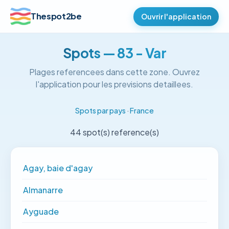
Thespot2be
Ouvrir l'application
Spots — 83 - Var
Plages referencees dans cette zone. Ouvrez
l'application pour les previsions detaillees.
Spots par pays
·
France
44 spot(s) reference(s)
Agay, baie d'agay
Almanarre
Ayguade