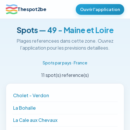
Thespot2be
Ouvrir l'application
Spots — 49 - Maine et Loire
Plages referencees dans cette zone. Ouvrez
l'application pour les previsions detaillees.
Spots par pays
·
France
11 spot(s) reference(s)
Cholet - Verdon
La Bohalle
La Cale aux Chevaux