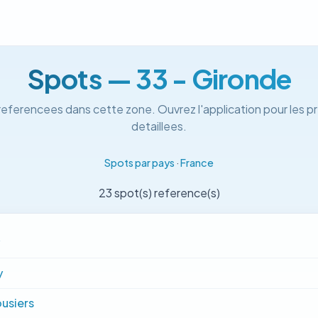
Spots — 33 - Gironde
referencees dans cette zone. Ouvrez l'application pour les pr
detaillees.
Spots par pays
·
France
23 spot(s) reference(s)
y
usiers