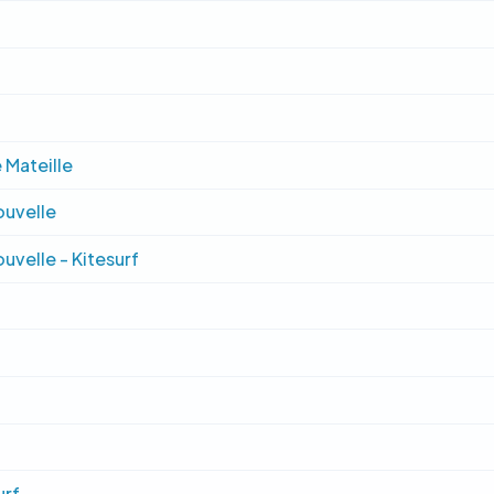
 Mateille
ouvelle
ouvelle - Kitesurf
urf