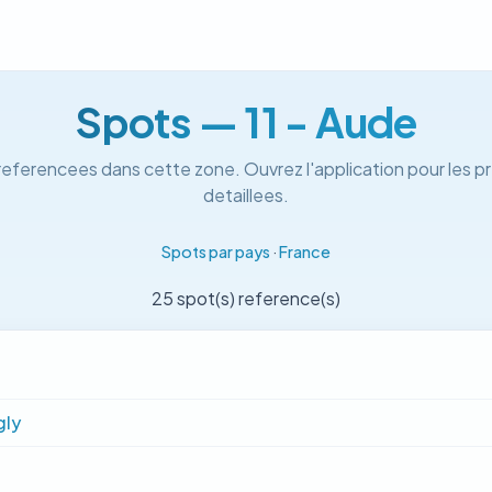
Spots — 11 - Aude
referencees dans cette zone. Ouvrez l'application pour les pr
detaillees.
Spots par pays
·
France
25 spot(s) reference(s)
gly