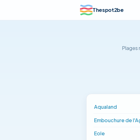
Thespot2be
Plages 
Aqualand
Embouchure de l'A
Eole