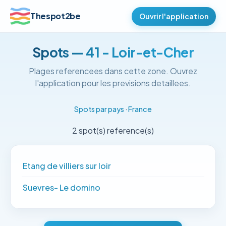
Thespot2be
Ouvrir l'application
Spots — 41 - Loir-et-Cher
Plages referencees dans cette zone. Ouvrez
l'application pour les previsions detaillees.
Spots par pays
·
France
2 spot(s) reference(s)
Etang de villiers sur loir
Suevres- Le domino