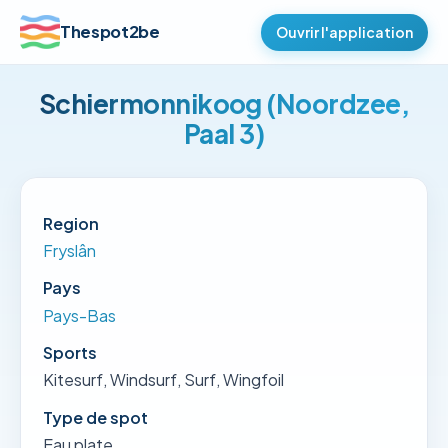
Thespot2be
Ouvrir l'application
Schiermonnikoog (Noordzee,
Paal 3)
Region
Fryslân
Pays
Pays-Bas
Sports
Kitesurf, Windsurf, Surf, Wingfoil
Type de spot
Eau plate