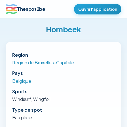
Thespot2be
Ouvrir l'application
Hombeek
Region
Région de Bruxelles-Capitale
Pays
Belgique
Sports
Windsurf, Wingfoil
Type de spot
Eau plate