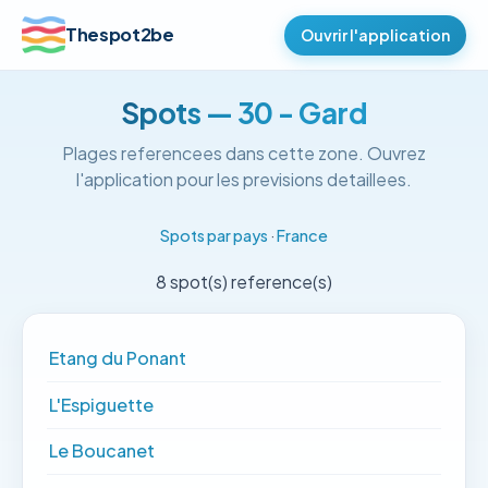
Thespot2be
Ouvrir l'application
Spots — 30 - Gard
Plages referencees dans cette zone. Ouvrez
l'application pour les previsions detaillees.
Spots par pays
·
France
8 spot(s) reference(s)
Etang du Ponant
L'Espiguette
Le Boucanet