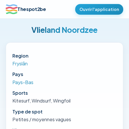
Thespot2be
Ouvrir l'application
Vlieland Noordzee
Region
Fryslân
Pays
Pays-Bas
Sports
Kitesurf, Windsurf, Wingfoil
Type de spot
Petites / moyennes vagues