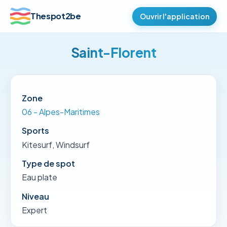
Thespot2be
Ouvrir l'application
Saint-Florent
Zone
06 - Alpes-Maritimes
Sports
Kitesurf, Windsurf
Type de spot
Eau plate
Niveau
Expert