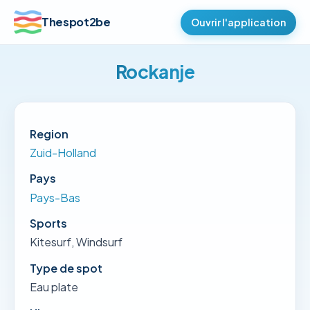
Thespot2be
Ouvrir l'application
Rockanje
Region
Zuid-Holland
Pays
Pays-Bas
Sports
Kitesurf, Windsurf
Type de spot
Eau plate