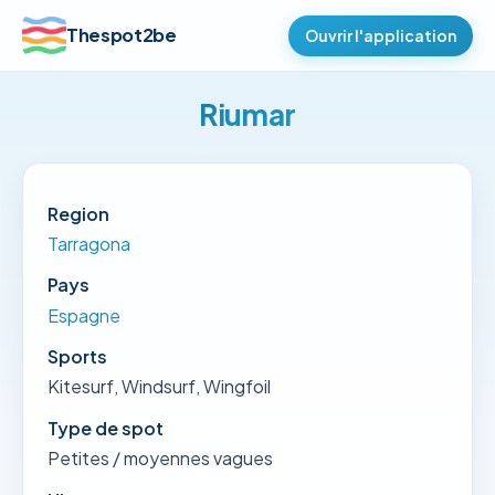
Thespot2be
Ouvrir l'application
Riumar
Region
Tarragona
Pays
Espagne
Sports
Kitesurf, Windsurf, Wingfoil
Type de spot
Petites / moyennes vagues