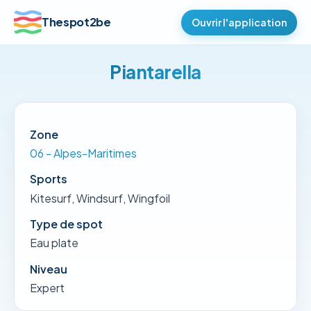
Thespot2be
Ouvrir l'application
Piantarella
Zone
06 - Alpes-Maritimes
Sports
Kitesurf, Windsurf, Wingfoil
Type de spot
Eau plate
Niveau
Expert