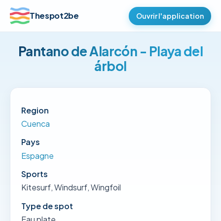
Thespot2be
Ouvrir l'application
Pantano de Alarcón - Playa del
árbol
Region
Cuenca
Pays
Espagne
Sports
Kitesurf, Windsurf, Wingfoil
Type de spot
Eau plate