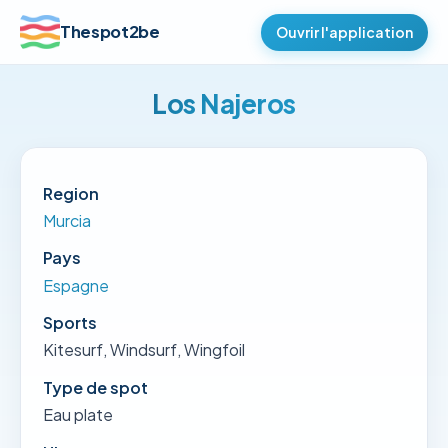
Thespot2be
Ouvrir l'application
Los Najeros
Region
Murcia
Pays
Espagne
Sports
Kitesurf, Windsurf, Wingfoil
Type de spot
Eau plate