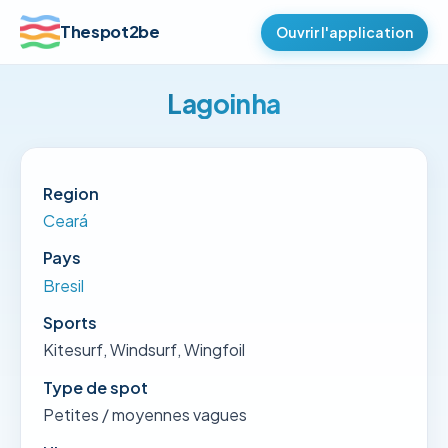
Thespot2be
Ouvrir l'application
Lagoinha
Region
Ceará
Pays
Bresil
Sports
Kitesurf, Windsurf, Wingfoil
Type de spot
Petites / moyennes vagues