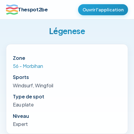
Thespot2be
Ouvrir l'application
Légenese
Zone
56 - Morbihan
Sports
Windsurf, Wingfoil
Type de spot
Eau plate
Niveau
Expert