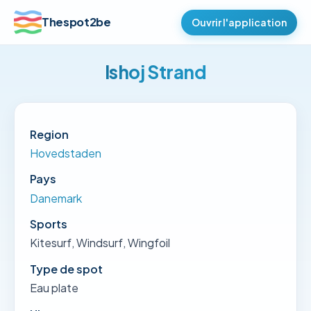
Thespot2be
Ouvrir l'application
Ishoj Strand
Region
Hovedstaden
Pays
Danemark
Sports
Kitesurf, Windsurf, Wingfoil
Type de spot
Eau plate