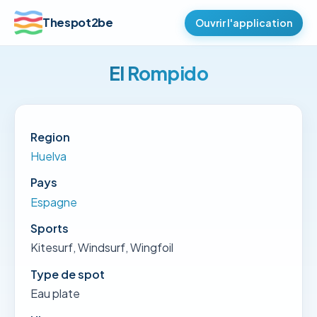
Thespot2be
Ouvrir l'application
El Rompido
Region
Huelva
Pays
Espagne
Sports
Kitesurf, Windsurf, Wingfoil
Type de spot
Eau plate