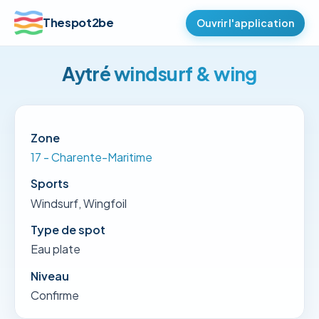
Thespot2be
Ouvrir l'application
Aytré windsurf & wing
Zone
17 - Charente-Maritime
Sports
Windsurf, Wingfoil
Type de spot
Eau plate
Niveau
Confirme