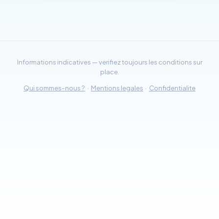
Informations indicatives — verifiez toujours les conditions sur
place.
Qui sommes-nous ?
·
Mentions legales
·
Confidentialite