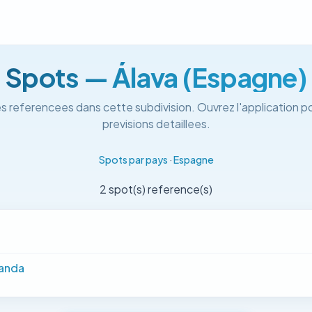
Spots — Álava (Espagne)
s referencees dans cette subdivision. Ouvrez l'application po
previsions detaillees.
Spots par pays
·
Espagne
2 spot(s) reference(s)
Landa