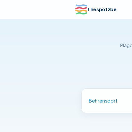
Thespot2be
Plage
Behrensdorf