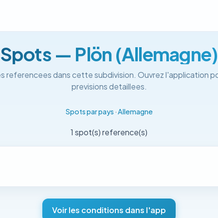
Spots — Plön (Allemagne
s referencees dans cette subdivision. Ouvrez l'application po
previsions detaillees.
Spots par pays
·
Allemagne
1 spot(s) reference(s)
Voir les conditions dans l'app