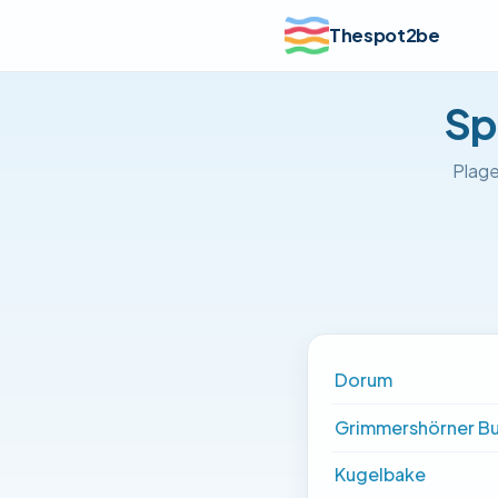
Thespot2be
Sp
Plage
Dorum
Grimmershörner B
Kugelbake