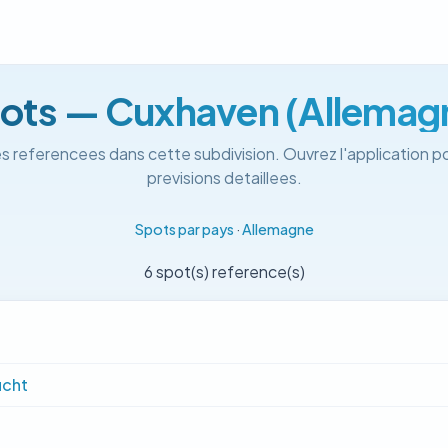
ots — Cuxhaven (Allemag
s referencees dans cette subdivision. Ouvrez l'application po
previsions detaillees.
Spots par pays
·
Allemagne
6 spot(s) reference(s)
ucht