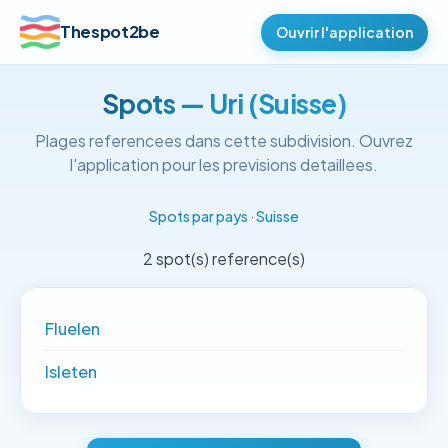
Thespot2be
Ouvrir l'application
Spots — Uri (Suisse)
Plages referencees dans cette subdivision. Ouvrez
l'application pour les previsions detaillees.
Spots par pays
·
Suisse
2 spot(s) reference(s)
Fluelen
Isleten