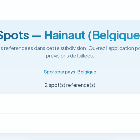
Spots — Hainaut (Belgique
s referencees dans cette subdivision. Ouvrez l'application po
previsions detaillees.
Spots par pays
·
Belgique
2 spot(s) reference(s)